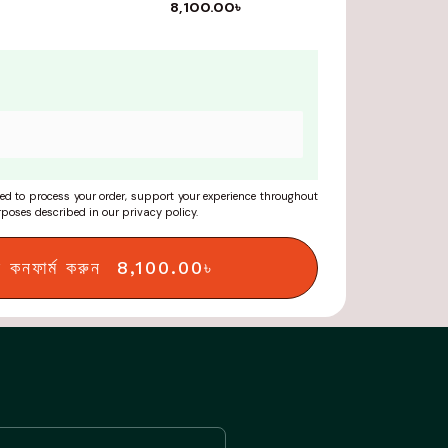
8,100.00
৳
ed to process your order, support your experience throughout
urposes described in our
privacy policy
.
ার কনফার্ম করুন 8,100.00৳