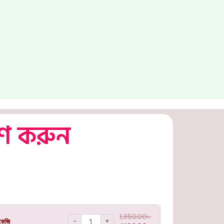
রণ করুন
1,350.00
৳
−
+
কেজি